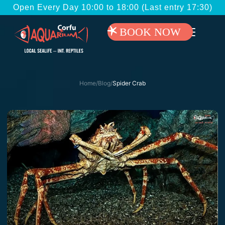
Open Every Day 10:00 to 18:00 (Last entry 17:30)
BOOK NOW
Home
/
Blog
/
Spider Crab